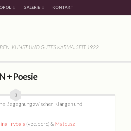
OPOL
GALERIE
KONTAKT
BEN, KUNST UND GUTES KARMA. SEIT 1922
 + Poesie
Eine Begegnung zwischen Klängen und
ina Trybala
(voc, perc) &
Mateusz