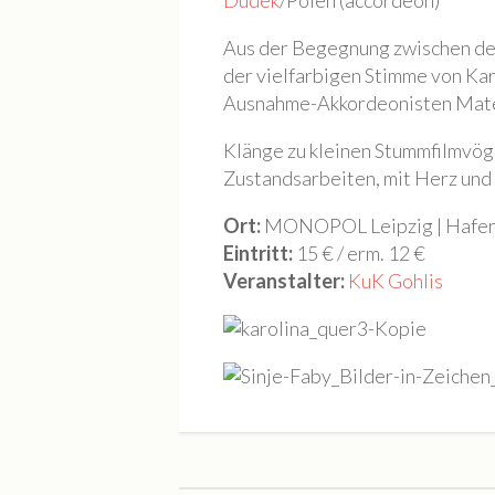
Dudek
/Polen (accordeon)
Aus der Begegnung zwischen der
der vielfarbigen Stimme von Kar
Ausnahme-Akkordeonisten Mateu
Klänge zu kleinen Stummfilmvögel
Zustandsarbeiten, mit Herz und
Ort:
MONOPOL Leipzig | Haferko
Eintritt:
15 € / erm. 12 €
Veranstalter:
KuK Gohlis