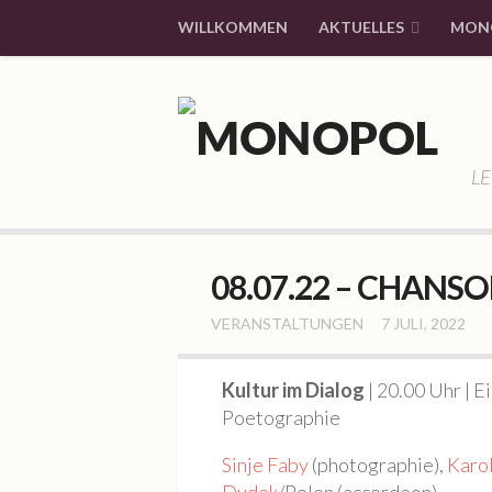
WILLKOMMEN
AKTUELLES
MON
LE
08.07.22 – CHANSON
VERANSTALTUNGEN
7 JULI, 2022
Kultur im Dialog
| 20.00 Uhr | 
Poetographie
Sinje Faby
(photographie),
Karol