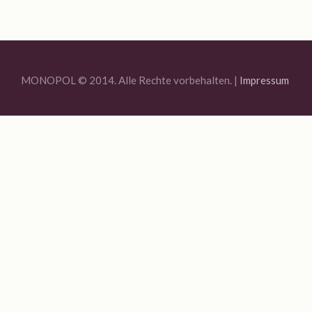
Jahresrückblick 2020
MONOPOL Sommerfest 2020
Ausstellung „Blue Quarantine Station IV“
MONOPOL © 2014. Alle Rechte vorbehalten. |
Impressum
Bildauswahl 2019
Offene Ateliers 2019
Sommerfest Am Brunnen 2019
Vernissage Joachim R. Niggemeyer / Enno Folkerts
Bildauswahl 2018
6. MONOPOL-TURNIER BOULE
Offene Ateliers 2018
Bildauswahl 2017
3. Monopol-Turnier Boule
Bildauswahl 2016