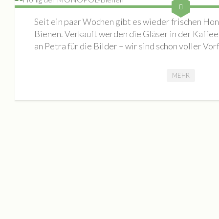
Mieten
Rundgang
Seit ein paar Wochen gibt es wieder frischen 
Bienen. Verkauft werden die Gläser in der Kaffee
Archiv
an Petra für die Bilder – wir sind schon voller Vorf
Galerie
BILDAUSWAHL 2023
MEHR
Buchlesung Atelier Maritta Brückner
BILDAUSWAHL 2022
Tag der Offenen Ateliers 2022
Nacht der Kunst 2022
Fotos Kultur im Dialog | SKULPTUREN + Schwingungen / F
Die Geschichte eines Tiny House
BILDAUSWAHL 2021
MONOPOL Nacht der Kunst 2021
BILDAUSWAHL 2023