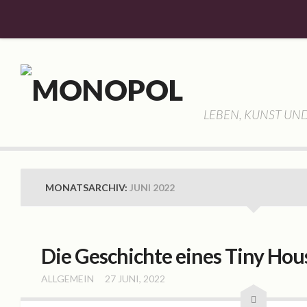
Willkommen
Aktuelles
Allgemein
LEBEN, KUNST UND
Veranstaltungen
Monopol
Geschichte
MONATSARCHIV:
JUNI 2022
Gemeinschaft
Vorstellung
Hassan Haddad
Die Geschichte eines Tiny Hou
Lisa Schubert
ALLGEMEIN
27 JUNI, 2022
Frank Hauptvogel