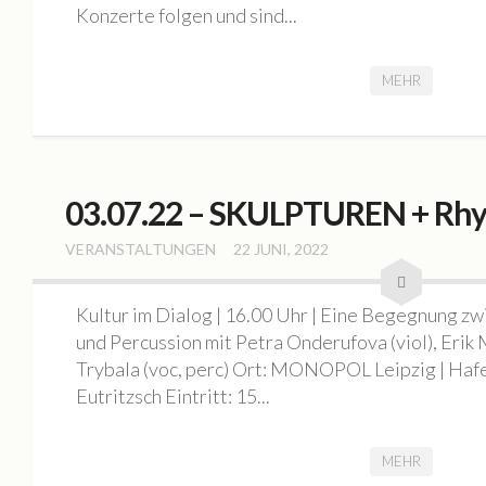
Konzerte folgen und sind...
Jahresrückblick 2020
MONOPOL Sommerfest 2020
MEHR
Ausstellung „Blue Quarantine Station IV“
Bildauswahl 2019
Offene Ateliers 2019
03.07.22 – SKULPTUREN + Rhy
Sommerfest Am Brunnen 2019
Vernissage Joachim R. Niggemeyer / Enno Folkerts
VERANSTALTUNGEN
22 JUNI, 2022
Bildauswahl 2018
Kultur im Dialog | 16.00 Uhr | Eine Begegnung z
6. MONOPOL-TURNIER BOULE
und Percussion mit Petra Onderufova (viol), Erik 
Offene Ateliers 2018
Trybala (voc, perc) Ort: MONOPOL Leipzig | Hafe
Bildauswahl 2017
Eutritzsch Eintritt: 15...
3. Monopol-Turnier Boule
MEHR
Bildauswahl 2016