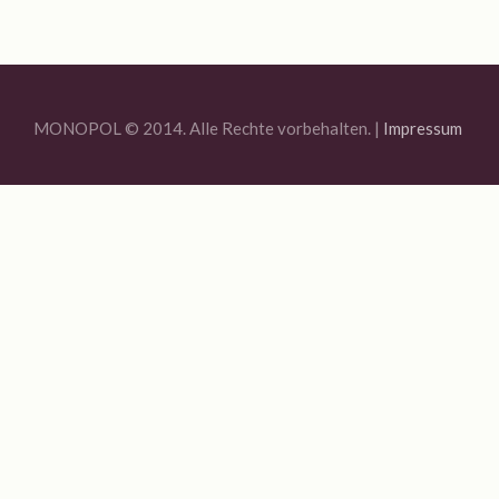
Jahresrückblick 2020
MONOPOL Sommerfest 2020
Ausstellung „Blue Quarantine Station IV“
MONOPOL © 2014. Alle Rechte vorbehalten. |
Impressum
Bildauswahl 2019
Offene Ateliers 2019
Sommerfest Am Brunnen 2019
Vernissage Joachim R. Niggemeyer / Enno Folkerts
Bildauswahl 2018
6. MONOPOL-TURNIER BOULE
Offene Ateliers 2018
Bildauswahl 2017
3. Monopol-Turnier Boule
Bildauswahl 2016