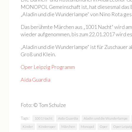
Mieten
MONOPOL Gemeinschaft ist, hat diesesmal das B
Rundgang
„Aladin und die Wunderlampe“ von Nino Rota gest
Archiv
Das berühmte Märchen aus „1001 Nacht“ wird am 
Galerie
wieder aufgenommen, bis zum 22.01.2017 wird es
BILDAUSWAHL 2023
„Aladin und die Wunderlampe“ ist für Zuschauer a
Buchlesung Atelier Maritta Brückner
Groß und Klein.
BILDAUSWAHL 2022
Oper Leipzig Programm
Tag der Offenen Ateliers 2022
Aída Guardia
Nacht der Kunst 2022
Fotos Kultur im Dialog | SKULPTUREN + Schwingungen / F
Die Geschichte eines Tiny House
Foto: © Tom Schulze
BILDAUSWAHL 2021
Tags:
1001 Nacht
Aida Guardia
Aladin und die Wunderlampe
MONOPOL Nacht der Kunst 2021
Kinder
Kinderoper
Märchen
Monopol
Oper
Oper Leipzig
BILDAUSWAHL 2023