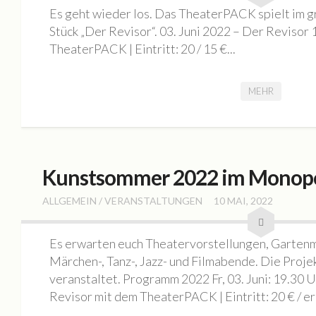
Mieten
Es geht wieder los. Das TheaterPACK spielt im 
Rundgang
Stück „Der Revisor“. 03. Juni 2022 – Der Revisor 
TheaterPACK | Eintritt: 20 / 15 €...
Archiv
Galerie
MEHR
BILDAUSWAHL 2023
Buchlesung Atelier Maritta Brückner
BILDAUSWAHL 2022
Kunstsommer 2022 im Monop
Tag der Offenen Ateliers 2022
Nacht der Kunst 2022
ALLGEMEIN
/
VERANSTALTUNGEN
10 MAI, 2022
Fotos Kultur im Dialog | SKULPTUREN + Schwingungen / F
Es erwarten euch Theatervorstellungen, Gartenm
Die Geschichte eines Tiny House
Märchen-, Tanz-, Jazz- und Filmabende. Die Proj
BILDAUSWAHL 2021
veranstaltet. Programm 2022 Fr, 03. Juni: 19
MONOPOL Nacht der Kunst 2021
Revisor mit dem TheaterPACK | Eintritt: 20 € / er
BILDAUSWAHL 2023