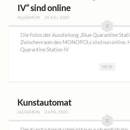
IV“ sind online
ALLGEMEIN
14 JULI, 2020
Die Fotos der Ausstellung „Blue Quarantine Statio
Zwischenraum des MONOPOLs sind nun online. Hi
Quarantine Station IV
MEHR
Kunstautomat
ALLGEMEIN
2 APR., 2020
Der Kunstautomat schmückt nun auch endlich d