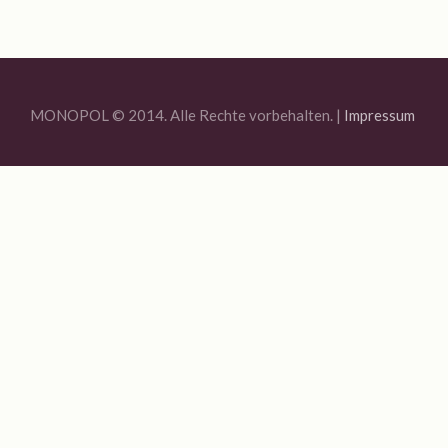
Jahresrückblick 2020
MONOPOL Sommerfest 2020
Ausstellung „Blue Quarantine Station IV“
MONOPOL © 2014. Alle Rechte vorbehalten. |
Impressum
Bildauswahl 2019
Offene Ateliers 2019
Sommerfest Am Brunnen 2019
Vernissage Joachim R. Niggemeyer / Enno Folkerts
Bildauswahl 2018
6. MONOPOL-TURNIER BOULE
Offene Ateliers 2018
Bildauswahl 2017
3. Monopol-Turnier Boule
Bildauswahl 2016