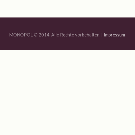
Jahresrückblick 2020
MONOPOL Sommerfest 2020
Ausstellung „Blue Quarantine Station IV“
MONOPOL © 2014. Alle Rechte vorbehalten. |
Impressum
Bildauswahl 2019
Offene Ateliers 2019
Sommerfest Am Brunnen 2019
Vernissage Joachim R. Niggemeyer / Enno Folkerts
Bildauswahl 2018
6. MONOPOL-TURNIER BOULE
Offene Ateliers 2018
Bildauswahl 2017
3. Monopol-Turnier Boule
Bildauswahl 2016