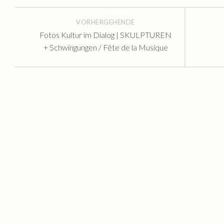
Mieten
Rundgang
VORHERGEHENDE
Fotos Kultur im Dialog | SKULPTUREN
Archiv
+ Schwingungen / Fête de la Musique
Galerie
BILDAUSWAHL 2023
Buchlesung Atelier Maritta Brückner
BILDAUSWAHL 2022
Tag der Offenen Ateliers 2022
Nacht der Kunst 2022
Fotos Kultur im Dialog | SKULPTUREN + Schwingungen / F
Die Geschichte eines Tiny House
BILDAUSWAHL 2021
MONOPOL Nacht der Kunst 2021
BILDAUSWAHL 2023