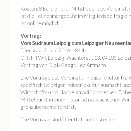
Kosten: 8 Euro p. P. für Mitglieder des Vereins für
Jahresrückblick 2020
ist die Teilnehmergebühr im Mitgliedsbeitrag ei
MONOPOL Sommerfest 2020
ist online möglich.
Ausstellung „Blue Quarantine Station IV“
Vortrag:
Bildauswahl 2019
Vom Südraum Leipzig zum Leipziger Neuseenl
Offene Ateliers 2019
Dienstag, 7. Juni 2016, 18 Uhr
Ort: HTWK Leipzig, Wächterstr. 13, 04103 Leipz
Sommerfest Am Brunnen 2019
Vortrag von Dipl.-Geogr. Leo Artmann
Vernissage Joachim R. Niggemeyer / Enno Folkerts
Bildauswahl 2018
Die Vorträge des Vereins für Industriekultur tra
spezifisch Leipziger Industriekultur ausmacht un
6. MONOPOL-TURNIER BOULE
Wirtschafts- und Handelstradition stecken. Dabei
Offene Ateliers 2018
Mittelpunkt in einer historisch gewachsenen Wir
Bildauswahl 2017
grenzüberschreitend ist.
3. Monopol-Turnier Boule
Die Vorträge sind öffentlich und kostenfrei.
Bildauswahl 2016