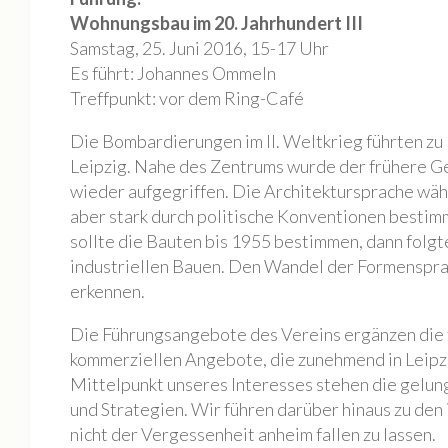
Mieten
Wohnungsbau im 20. Jahrhundert III
Rundgang
Samstag, 25. Juni 2016, 15-17 Uhr
Archiv
Es führt: Johannes Ommeln
Treffpunkt: vor dem Ring-Café
Galerie
Die Bombardierungen im II. Weltkrieg führten z
BILDAUSWAHL 2023
Leipzig. Nahe des Zentrums wurde der frühere G
Buchlesung Atelier Maritta Brückner
wieder aufgegriffen. Die Architektursprache wä
BILDAUSWAHL 2022
aber stark durch politische Konventionen bestimm
sollte die Bauten bis 1955 bestimmen, dann folg
Tag der Offenen Ateliers 2022
industriellen Bauen. Den Wandel der Formensprac
Nacht der Kunst 2022
erkennen.
Fotos Kultur im Dialog | SKULPTUREN + Schwingungen / F
Die Führungsangebote des Vereins ergänzen die 
Die Geschichte eines Tiny House
kommerziellen Angebote, die zunehmend in Leipz
BILDAUSWAHL 2021
Mittelpunkt unseres Interesses stehen die gel
und Strategien. Wir führen darüber hinaus zu den 
MONOPOL Nacht der Kunst 2021
nicht der Vergessenheit anheim fallen zu lassen.
BILDAUSWAHL 2023