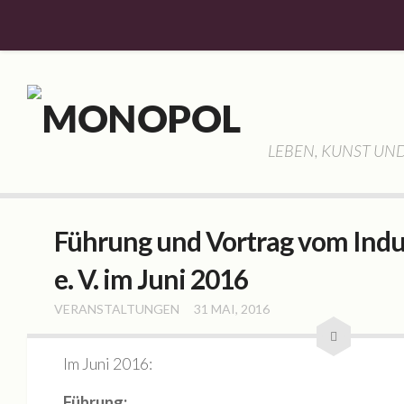
Willkommen
Aktuelles
Allgemein
LEBEN, KUNST UND
Veranstaltungen
Monopol
Geschichte
Führung und Vortrag vom Indus
Gemeinschaft
e. V. im Juni 2016
Vorstellung
VERANSTALTUNGEN
31 MAI, 2016
Hassan Haddad
Lisa Schubert
Im Juni 2016:
Frank Hauptvogel
Führung: