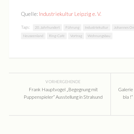
AtelierKonzert mit Heiko Plank
Quelle:
Industriekultur Leipzig e. V.
2. Monopol-Turnier Boule
Open Monopol III
Tags:
20. Jahrhundert
Führung
Industriekultur
Johannes O
Open Monopol II
Neuseenland
Ring-Café
Vortrag
Wohnungsbau
OPEN MONOPOL I
1. Monopol-Turnier Boule
Bildauswahl 2015
24-Stunden-Ausstellung
VORHERGEHENDE
Offene Ateliers ’15
Frank Hauptvogel „Begegnung mit
Galerie
KUNST:offen ’15
Puppenspieler“ Ausstellung in Stralsund
bla !
Tag der Industriekultur ’15
Sommerfest ’15
Bildauswahl 2014
Tag der Industriekultur ’14