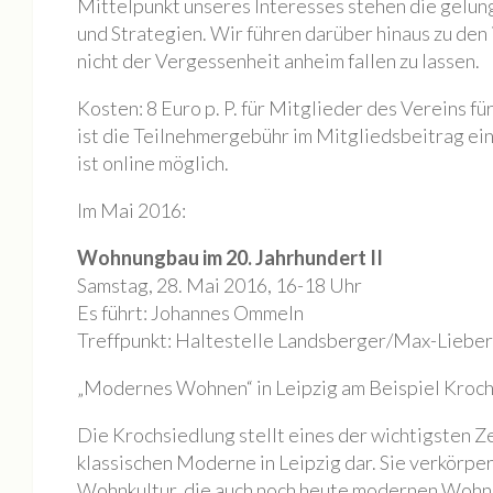
Mittelpunkt unseres Interesses stehen die gel
Mieten
und Strategien. Wir führen darüber hinaus zu den 
Rundgang
nicht der Vergessenheit anheim fallen zu lassen.
Archiv
Kosten: 8 Euro p. P. für Mitglieder des Vereins für
Galerie
ist die Teilnehmergebühr im Mitgliedsbeitrag ei
BILDAUSWAHL 2023
ist online möglich.
Buchlesung Atelier Maritta Brückner
Im Mai 2016:
BILDAUSWAHL 2022
Wohnungbau im 20. Jahrhundert II
Tag der Offenen Ateliers 2022
Samstag, 28. Mai 2016, 16-18 Uhr
Nacht der Kunst 2022
Es führt: Johannes Ommeln
Treffpunkt: Haltestelle Landsberger/Max-Liebe
Fotos Kultur im Dialog | SKULPTUREN + Schwingungen / F
Die Geschichte eines Tiny House
„Modernes Wohnen“ in Leipzig am Beispiel Kroc
BILDAUSWAHL 2021
Die Krochsiedlung stellt eines der wichtigsten Z
MONOPOL Nacht der Kunst 2021
klassischen Moderne in Leipzig dar. Sie verkörper
BILDAUSWAHL 2023
Wohnkultur, die auch noch heute modernen Wohn