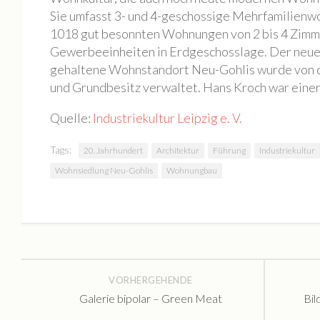
Sie umfasst 3- und 4-geschossige Mehrfamilienw
Jahresrückblick 2020
1018 gut besonnten Wohnungen von 2 bis 4 Zimm
MONOPOL Sommerfest 2020
Gewerbeeinheiten in Erdgeschosslage. Der neue, 
gehaltene Wohnstandort Neu-Gohlis wurde von de
Ausstellung „Blue Quarantine Station IV“
und Grundbesitz verwaltet. Hans Kroch war eine
Bildauswahl 2019
Offene Ateliers 2019
Quelle:
Industriekultur Leipzig e. V.
Sommerfest Am Brunnen 2019
Tags:
20. Jahrhundert
Architektur
Führung
Industriekultur
Vernissage Joachim R. Niggemeyer / Enno Folkerts
Wohnsiedlung Neu-Gohlis
Wohnungbau
Bildauswahl 2018
6. MONOPOL-TURNIER BOULE
Offene Ateliers 2018
Bildauswahl 2017
VORHERGEHENDE
3. Monopol-Turnier Boule
Galerie bipolar – Green Meat
Bil
Bildauswahl 2016