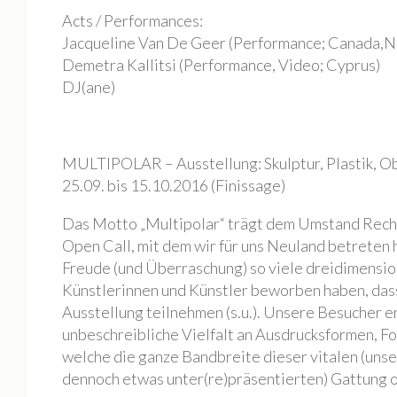
Mieten
Acts / Performances:
Rundgang
Jacqueline Van De Geer (Performance; Canada,N
Archiv
Demetra Kallitsi (Performance, Video; Cyprus)
DJ(ane)
Galerie
BILDAUSWAHL 2023
Buchlesung Atelier Maritta Brückner
MULTIPOLAR – Ausstellung: Skulptur, Plastik, O
25.09. bis 15.10.2016 (Finissage)
BILDAUSWAHL 2022
Tag der Offenen Ateliers 2022
Das Motto „Multipolar“ trägt dem Umstand Rechn
Open Call, mit dem wir für uns Neuland betreten 
Nacht der Kunst 2022
Freude (und Überraschung) so viele dreidimensio
Fotos Kultur im Dialog | SKULPTUREN + Schwingungen / F
Künstlerinnen und Künstler beworben haben, dass
Die Geschichte eines Tiny House
Ausstellung teilnehmen (s.u.). Unsere Besucher e
unbeschreibliche Vielfalt an Ausdrucksformen, F
BILDAUSWAHL 2021
welche die ganze Bandbreite dieser vitalen (uns
MONOPOL Nacht der Kunst 2021
dennoch etwas unter(re)präsentierten) Gattung o
BILDAUSWAHL 2023