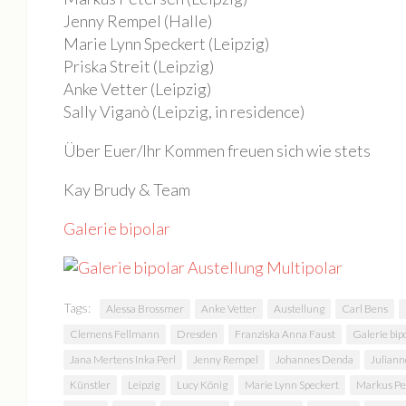
Jenny Rempel (Halle)
Kontakt
Marie Lynn Speckert (Leipzig)
Priska Streit (Leipzig)
Anke Vetter (Leipzig)
Sally Viganò (Leipzig, in residence)
Über Euer/Ihr Kommen freuen sich wie stets
Kay Brudy & Team
Galerie bipolar
Tags:
Alessa Brossmer
Anke Vetter
Austellung
Carl Bens
Clemens Fellmann
Dresden
Franziska Anna Faust
Galerie bip
Jana Mertens Inka Perl
Jenny Rempel
Johannes Denda
Juliann
Künstler
Leipzig
Lucy König
Marie Lynn Speckert
Markus Pe