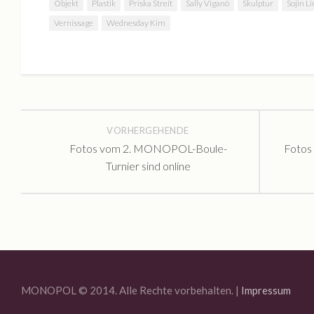
Objekt
Plastik
Priska Streit
Sally Viganò
Skulptur
Sojin L
Vernissage
Wednesday Kim
VORHERGEHENDE
Fotos vom 2. MONOPOL-Boule-
Fotos
Turnier sind online
MONOPOL © 2014. Alle Rechte vorbehalten. |
Impressum