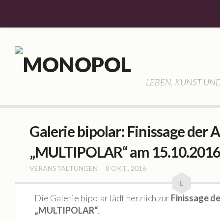
Willkommen
Aktuelles
Allgemein
LEBEN, KUNST UND
Veranstaltungen
Monopol
Geschichte
Galerie bipolar: Finissage der 
Gemeinschaft
„MULTIPOLAR“ am 15.10.201
Vorstellung
VERANSTALTUNGEN
8 OKT., 2016
Hassan Haddad
Lisa Schubert
Die Galerie bipolar lädt herzlich zur
Finissage d
Frank Hauptvogel
„MULTIPOLAR“
.