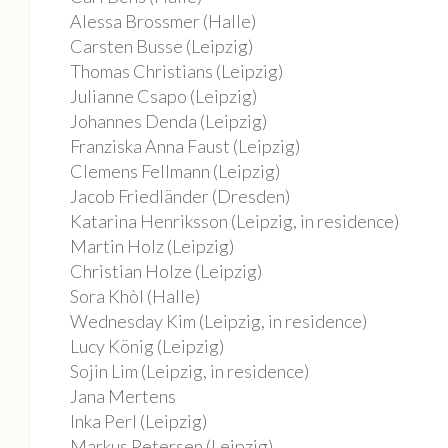
AtelierKonzert mit Heiko Plank
Alessa Brossmer (Halle)
Carsten Busse (Leipzig)
2. Monopol-Turnier Boule
Thomas Christians (Leipzig)
Open Monopol III
Julianne Csapo (Leipzig)
Open Monopol II
Johannes Denda (Leipzig)
Franziska Anna Faust (Leipzig)
OPEN MONOPOL I
Clemens Fellmann (Leipzig)
1. Monopol-Turnier Boule
Jacob Friedländer (Dresden)
Bildauswahl 2015
Katarina Henriksson (Leipzig, in residence)
Martin Holz (Leipzig)
24-Stunden-Ausstellung
Christian Holze (Leipzig)
Offene Ateliers ’15
Sora Khòl (Halle)
KUNST:offen ’15
Wednesday Kim (Leipzig, in residence)
Lucy König (Leipzig)
Tag der Industriekultur ’15
Sojin Lim (Leipzig, in residence)
Sommerfest ’15
Jana Mertens
Bildauswahl 2014
Inka Perl (Leipzig)
Markus Petersen (Leipzig)
Tag der Industriekultur ’14