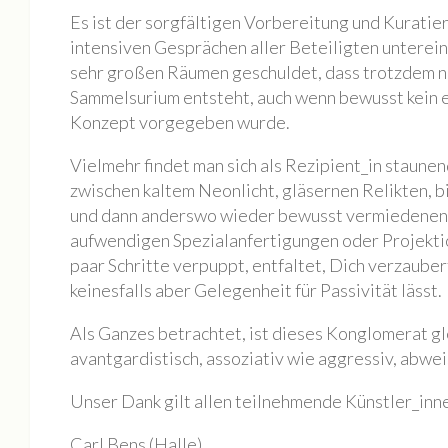
Es ist der sorgfältigen Vorbereitung und Kuratie
Jahresrückblick 2020
intensiven Gesprächen aller Beteiligten unterein
MONOPOL Sommerfest 2020
sehr großen Räumen geschuldet, dass trotzdem ni
Sammelsurium entsteht, auch wenn bewusst kein
Ausstellung „Blue Quarantine Station IV“
Konzept vorgegeben wurde.
Bildauswahl 2019
Offene Ateliers 2019
Vielmehr findet man sich als Rezipient_in staun
zwischen kaltem Neonlicht, gläsernen Relikten, 
Sommerfest Am Brunnen 2019
und dann anderswo wieder bewusst vermiedenen R
Vernissage Joachim R. Niggemeyer / Enno Folkerts
aufwendigen Spezialanfertigungen oder Projektion
Bildauswahl 2018
paar Schritte verpuppt, entfaltet, Dich verzaubert
keinesfalls aber Gelegenheit für Passivität lässt.
6. MONOPOL-TURNIER BOULE
Offene Ateliers 2018
Als Ganzes betrachtet, ist dieses Konglomerat g
avantgardistisch, assoziativ wie aggressiv, abwe
Bildauswahl 2017
3. Monopol-Turnier Boule
Unser Dank gilt allen teilnehmende Künstler_inn
Bildauswahl 2016
Carl Bens (Halle)