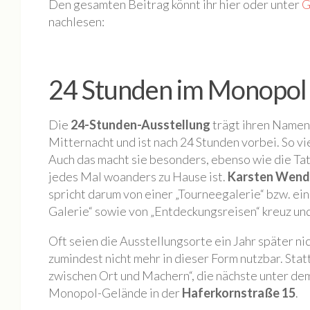
Den gesamten Beitrag könnt ihr hier oder unter
G
Mieten
nachlesen:
Rundgang
Archiv
Galerie
24 Stunden im Monopol
BILDAUSWAHL 2023
Buchlesung Atelier Maritta Brückner
Die
24-Stunden-Ausstellung
trägt ihren Namen 
Mitternacht und ist nach 24 Stunden vorbei. So vi
BILDAUSWAHL 2022
Auch das macht sie besonders, ebenso wie die Tat
Tag der Offenen Ateliers 2022
jedes Mal woanders zu Hause ist.
Karsten Wend
Nacht der Kunst 2022
spricht darum von einer „Tourneegalerie“ bzw. e
Galerie“ sowie von „Entdeckungsreisen“ kreuz und
Fotos Kultur im Dialog | SKULPTUREN + Schwingungen / F
Die Geschichte eines Tiny House
Oft seien die Ausstellungsorte ein Jahr später nic
zumindest nicht mehr in dieser Form nutzbar. Stat
BILDAUSWAHL 2021
zwischen Ort und Machern“, die nächste unter d
MONOPOL Nacht der Kunst 2021
Monopol-Gelände in der
Haferkornstraße 15
.
BILDAUSWAHL 2023