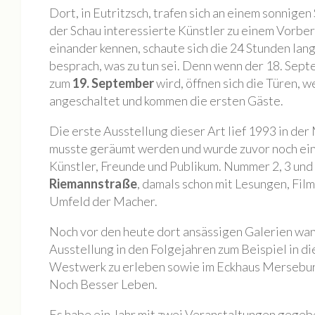
Dort, in Eutritzsch, trafen sich an einem sonnige
Jahresrückblick 2020
der Schau interessierte Künstler zu einem Vorbe
MONOPOL Sommerfest 2020
einander kennen, schaute sich die 24 Stunden la
besprach, was zu tun sei. Denn wenn der 18. Sep
Ausstellung „Blue Quarantine Station IV“
zum
19. September
wird, öffnen sich die Türen, 
Bildauswahl 2019
angeschaltet und kommen die ersten Gäste.
Offene Ateliers 2019
Die erste Ausstellung dieser Art lief 1993 in de
Sommerfest Am Brunnen 2019
musste geräumt werden und wurde zuvor noch ein
Vernissage Joachim R. Niggemeyer / Enno Folkerts
Künstler, Freunde und Publikum. Nummer 2, 3 und 
Riemannstraße
, damals schon mit Lesungen, Film
Bildauswahl 2018
Umfeld der Macher.
6. MONOPOL-TURNIER BOULE
Noch vor den heute dort ansässigen Galerien wa
Offene Ateliers 2018
Ausstellung in den Folgejahren zum Beispiel in d
Bildauswahl 2017
Westwerk zu erleben sowie im Eckhaus Mersebur
3. Monopol-Turnier Boule
Noch Besser Leben.
Bildauswahl 2016
Es habe ein Jahr mit zwei Veranstaltungen gegebe