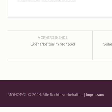
Kontakt
VORHERGEHENDE
Dreharbeiten im Monopol
Gehei
MONOPOL © 2014. Alle Rechte vorbehalten. |
Impressum