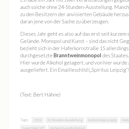
AtelierKonzert mit Heiko Plank
auch solche ohne 24-Stunden-Ausstellung. Manch
zu den Besitzern der anvisierten Gebäude herzus
2. Monopol-Turnier Boule
daran jene von der Sache zu überzeugen.
Open Monopol III
Open Monopol II
Dieses Jahr geht es also auf das erst seit kurze
Gelände. Monopol und Kunst – sind das nicht Geg
OPEN MONOPOL I
bezieht sich in der Haferkornstraße 15 allerdings 
1. Monopol-Turnier Boule
durchgesetzte
Branntweinmonopol
des Staates.
Bildauswahl 2015
Hier wurde Alkohol gelagert, und von hier wurde
ausgeliefert. Ein Emailleschild („Spiritus Leipzig“
24-Stunden-Ausstellung
Offene Ateliers ’15
KUNST:offen ’15
(Text: Bert Hähne)
Tag der Industriekultur ’15
Sommerfest ’15
Bildauswahl 2014
Tags:
1922
24 Stunden Ausstellung
Geheimtipp Leipzig
Hafe
Tag der Industriekultur ’14
Super!MACHT
Vorbereitungsfrühstück