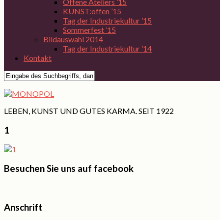
Offene Ateliers ’15
KUNST:offen ’15
Tag der Industriekultur ’15
Sommerfest ’15
Bildauswahl 2014
Tag der Industriekultur ’14
Kontakt
LEBEN, KUNST UND GUTES KARMA. SEIT 1922
1
Besuchen Sie uns auf facebook
Anschrift