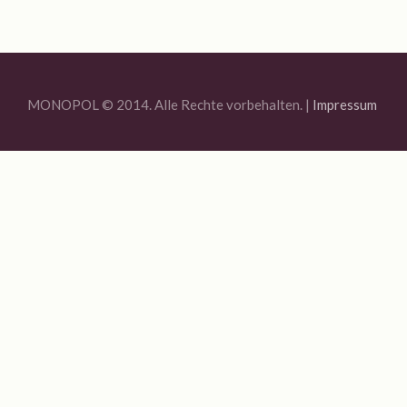
Jahresrückblick 2020
MONOPOL Sommerfest 2020
Ausstellung „Blue Quarantine Station IV“
MONOPOL © 2014. Alle Rechte vorbehalten. |
Impressum
Bildauswahl 2019
Offene Ateliers 2019
Sommerfest Am Brunnen 2019
Vernissage Joachim R. Niggemeyer / Enno Folkerts
Bildauswahl 2018
6. MONOPOL-TURNIER BOULE
Offene Ateliers 2018
Bildauswahl 2017
3. Monopol-Turnier Boule
Bildauswahl 2016