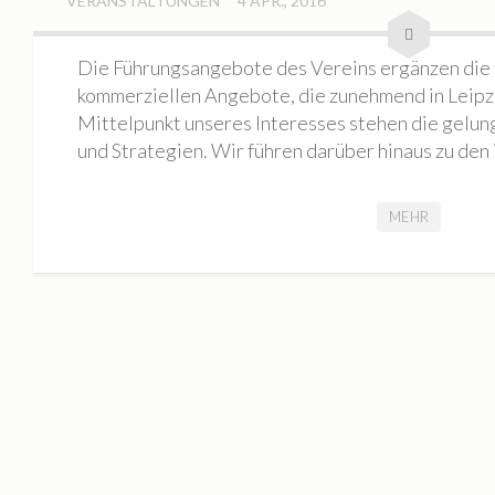
VERANSTALTUNGEN
4 APR., 2016
Mieten
Rundgang
Die Führungsangebote des Vereins ergänzen die 
Archiv
kommerziellen Angebote, die zunehmend in Leipz
Galerie
Mittelpunkt unseres Interesses stehen die gel
und Strategien. Wir führen darüber hinaus zu den i
BILDAUSWAHL 2023
Buchlesung Atelier Maritta Brückner
MEHR
BILDAUSWAHL 2022
Tag der Offenen Ateliers 2022
Nacht der Kunst 2022
Fotos Kultur im Dialog | SKULPTUREN + Schwingungen / F
Die Geschichte eines Tiny House
BILDAUSWAHL 2021
MONOPOL Nacht der Kunst 2021
BILDAUSWAHL 2023