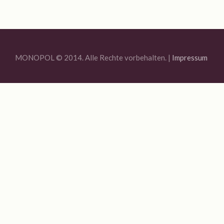
Jahresrückblick 2020
MONOPOL Sommerfest 2020
Ausstellung „Blue Quarantine Station IV“
MONOPOL © 2014. Alle Rechte vorbehalten. |
Impressum
Bildauswahl 2019
Offene Ateliers 2019
Sommerfest Am Brunnen 2019
Vernissage Joachim R. Niggemeyer / Enno Folkerts
Bildauswahl 2018
6. MONOPOL-TURNIER BOULE
Offene Ateliers 2018
Bildauswahl 2017
3. Monopol-Turnier Boule
Bildauswahl 2016