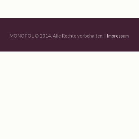
Jahresrückblick 2020
MONOPOL Sommerfest 2020
Ausstellung „Blue Quarantine Station IV“
MONOPOL © 2014. Alle Rechte vorbehalten. |
Impressum
Bildauswahl 2019
Offene Ateliers 2019
Sommerfest Am Brunnen 2019
Vernissage Joachim R. Niggemeyer / Enno Folkerts
Bildauswahl 2018
6. MONOPOL-TURNIER BOULE
Offene Ateliers 2018
Bildauswahl 2017
3. Monopol-Turnier Boule
Bildauswahl 2016