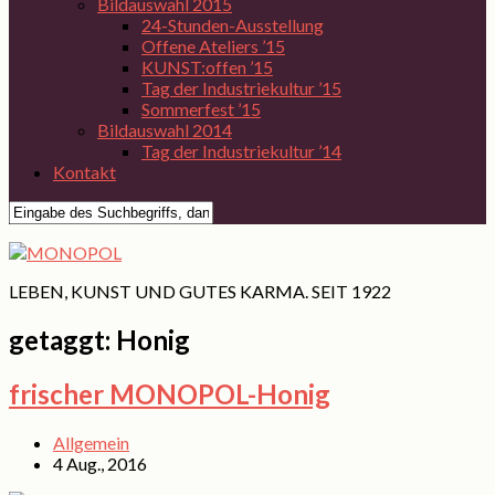
Bildauswahl 2015
24-Stunden-Ausstellung
Offene Ateliers ’15
KUNST:offen ’15
Tag der Industriekultur ’15
Sommerfest ’15
Bildauswahl 2014
Tag der Industriekultur ’14
Kontakt
LEBEN, KUNST UND GUTES KARMA. SEIT 1922
getaggt:
Honig
frischer MONOPOL-Honig
Allgemein
4 Aug., 2016