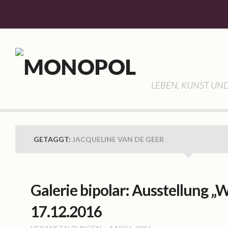
Willkommen
Aktuelles
Allgemein
LEBEN, KUNST UND
Veranstaltungen
Monopol
Geschichte
GETAGGT:
JACQUELINE VAN DE GEER
Gemeinschaft
Vorstellung
Hassan Haddad
Galerie bipolar: Ausstellung „W
Lisa Schubert
17.12.2016
Frank Hauptvogel