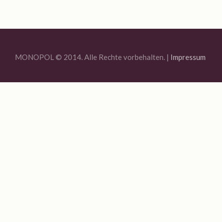
Jahresrückblick 2020
MONOPOL Sommerfest 2020
Ausstellung „Blue Quarantine Station IV“
MONOPOL © 2014. Alle Rechte vorbehalten. |
Impressum
Bildauswahl 2019
Offene Ateliers 2019
Sommerfest Am Brunnen 2019
Vernissage Joachim R. Niggemeyer / Enno Folkerts
Bildauswahl 2018
6. MONOPOL-TURNIER BOULE
Offene Ateliers 2018
Bildauswahl 2017
3. Monopol-Turnier Boule
Bildauswahl 2016