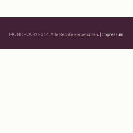
Jahresrückblick 2020
MONOPOL Sommerfest 2020
Ausstellung „Blue Quarantine Station IV“
MONOPOL © 2014. Alle Rechte vorbehalten. |
Impressum
Bildauswahl 2019
Offene Ateliers 2019
Sommerfest Am Brunnen 2019
Vernissage Joachim R. Niggemeyer / Enno Folkerts
Bildauswahl 2018
6. MONOPOL-TURNIER BOULE
Offene Ateliers 2018
Bildauswahl 2017
3. Monopol-Turnier Boule
Bildauswahl 2016