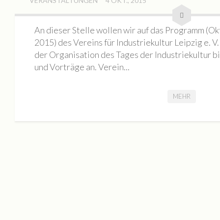
VERANSTALTUNGEN
4 OKT., 2015
Mieten
Rundgang
An dieser Stelle wollen wir auf das Programm
Archiv
2015) des Vereins für Industriekultur Leipzig e.
Galerie
der Organisation des Tages der Industriekultur b
und Vorträge an. Verein...
BILDAUSWAHL 2023
Buchlesung Atelier Maritta Brückner
MEHR
BILDAUSWAHL 2022
Tag der Offenen Ateliers 2022
Nacht der Kunst 2022
Fotos Kultur im Dialog | SKULPTUREN + Schwingungen / F
Die Geschichte eines Tiny House
BILDAUSWAHL 2021
MONOPOL Nacht der Kunst 2021
BILDAUSWAHL 2023