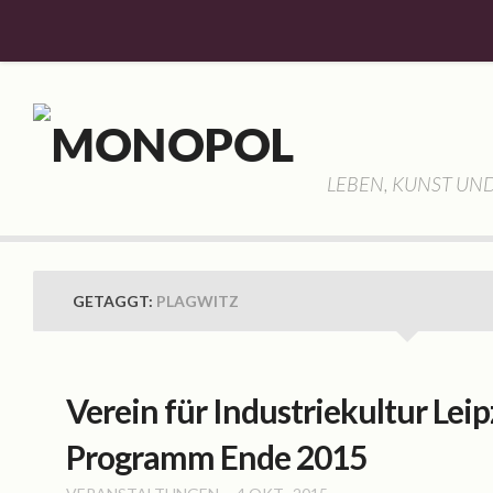
Willkommen
Aktuelles
Allgemein
LEBEN, KUNST UND
Veranstaltungen
Monopol
Geschichte
GETAGGT:
PLAGWITZ
Gemeinschaft
Vorstellung
Hassan Haddad
Verein für Industriekultur Leipz
Lisa Schubert
Programm Ende 2015
Frank Hauptvogel