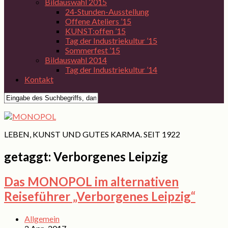
Bildauswahl 2015
24-Stunden-Ausstellung
Offene Ateliers ’15
KUNST:offen ’15
Tag der Industriekultur ’15
Sommerfest ’15
Bildauswahl 2014
Tag der Industriekultur ’14
Kontakt
LEBEN, KUNST UND GUTES KARMA. SEIT 1922
getaggt:
Verborgenes Leipzig
Das MONOPOL im alternativen
Reiseführer „Verborgenes Leipzig“
Allgemein