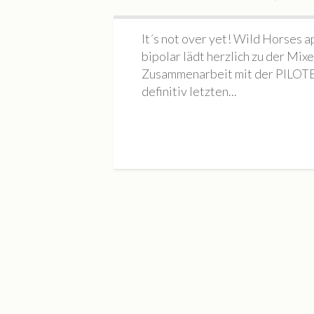
It´s not over yet! Wild Horses a
bipolar lädt herzlich zu der Mix
Zusammenarbeit mit der PILOT
definitiv letzten...