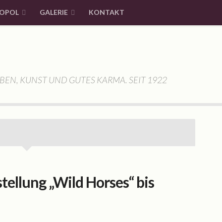
OPOL
GALERIE
KONTAKT
BEN, KUNST UND GUTES KARMA. SEIT 1922
stellung „Wild Horses“ bis