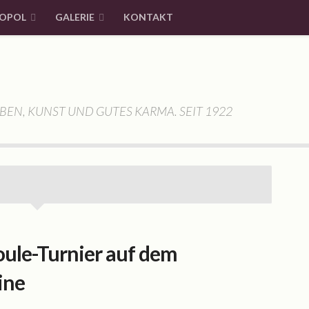
OPOL
GALERIE
KONTAKT
BEN, KUNST UND GUTES KARMA. SEIT 1922
oule-Turnier auf dem
ine