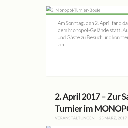
Am Sonntag, den 2. April fand d
dem Monopol-Gelände statt. Auc
und Gäste zu Besuch und konnten
am...
2. April 2017 – Zur 
Turnier im MONOP
VERANSTALTUNGEN
25 MÄRZ, 2017